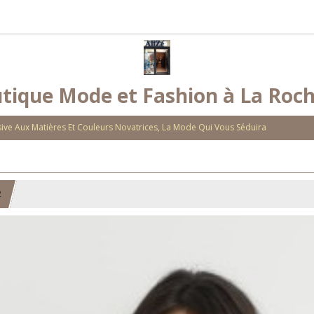
tique Mode et Fashion à La Roch
ve Aux Matières Et Couleurs Novatrices, La Mode Qui Vous Séduira
2