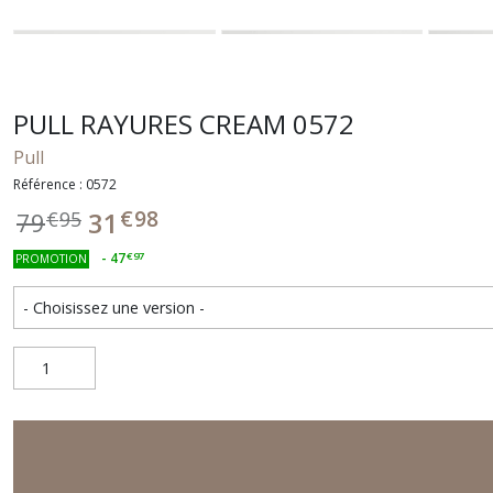
PULL RAYURES CREAM 0572
Pull
Référence : 0572
€
98
31
79
€
95
-
47
€
97
PROMOTION