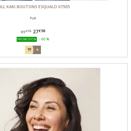
ULL KAKI BOUTONS ESQUALO 07505
Pull
€
98
27
€
95
69
-
60
%
PROMOTION