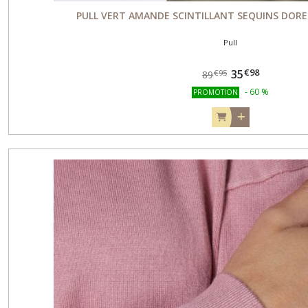
PULL VERT AMANDE SCINTILLANT SEQUINS DORE
Pull
€
98
35
€
95
89
-
60
%
PROMOTION