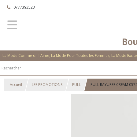
0777393523
Bou
La Mode Comme on l'Aime, La Mode Pour Toutes les Femmes, La Mode Exclusi
Accueil
LES PROMOTIONS
PULL
PULL RAYURES CREAM 057