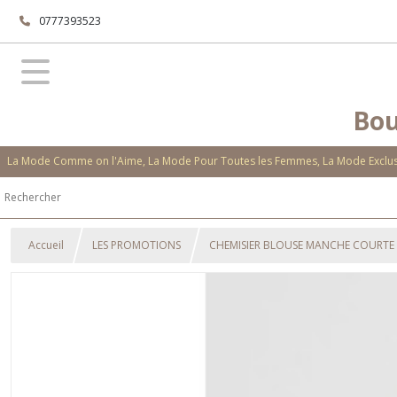
0777393523
Bou
La Mode Comme on l'Aime, La Mode Pour Toutes les Femmes, La Mode Exclusi
Accueil
LES PROMOTIONS
CHEMISIER BLOUSE MANCHE COURTE