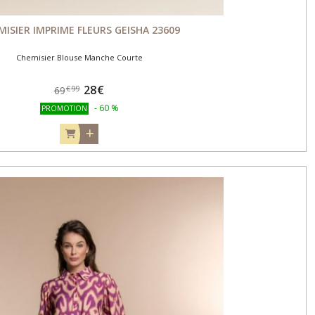
MISIER IMPRIME FLEURS GEISHA 23609
Chemisier Blouse Manche Courte
28
€
€
99
69
-
60
%
PROMOTION