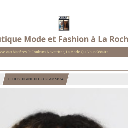
tique Mode et Fashion à La Roch
ve Aux Matières Et Couleurs Novatrices, La Mode Qui Vous Séduira
BLOUSE BLANC BLEU CREAM 9824