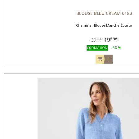
BLOUSE BLEU CREAM 0180
Chemisier Blouse Manche Courte
€
98
19
€
95
39
-
50
%
PROMOTION